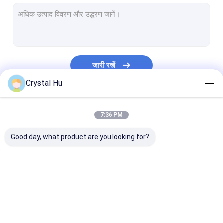
बोतल सीलिंग मशीन
ट्यूब भरने और मशीन सील
मोनोब्लॉक भरने और कैपिंग मशीन
जारी रखें
बॉटलिंग उत्पादन लाइन
Crystal Hu
कस्टम पैकेजिंग मशीन
हमारी श्रेणियाँ
7:36 PM
बोतल कार्टनिंग मशीन
Good day, what product are you looking for?
बैग पैकिंग मशीन
बोतल भरने की मशीन
बोतल कैपिंग मशीन
बोतल लेबलिंग मशीन