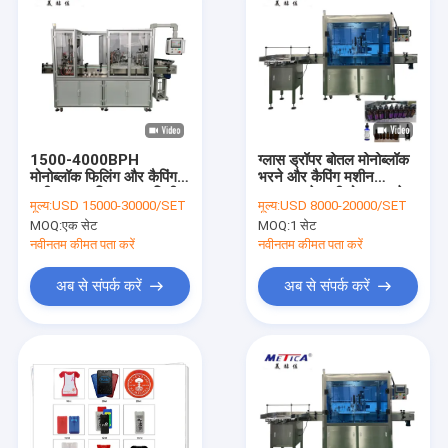
1500-4000BPH
ग्लास ड्रॉपर बोतल मोनोब्लॉक
मोनोब्लॉक फिलिंग और कैपिंग
भरने और कैपिंग मशीन
मशीन 500 किग्रा 50 मिली
आवश्यक तेल की बोतल भरने
मूल्य:
USD 15000-30000/SET
मूल्य:
USD 8000-20000/SET
क्रीम के लिए
की मशीन
MOQ:
एक सेट
MOQ:
1 सेट
नवीनतम कीमत पता करें
नवीनतम कीमत पता करें
अब से संपर्क करें
अब से संपर्क करें
घर
उत्पादों
वीआर दिखाएँ