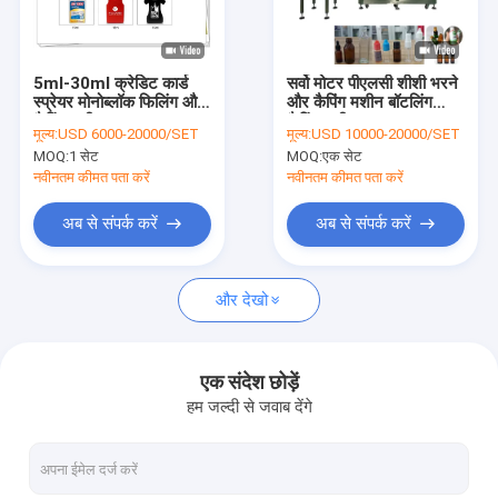
हमारे बारे में
कारखाना भ्रमण
5ml-30ml क्रेडिट कार्ड
सर्वो मोटर पीएलसी शीशी भरने
स्प्रेयर मोनोब्लॉक फिलिंग और
और कैपिंग मशीन बॉटलिंग
गुणवत्ता नियंत्रण
कैपिंग मशीन
कैपिंग मशीन
मूल्य:
USD 6000-20000/SET
मूल्य:
USD 10000-20000/SET
MOQ:
1 सेट
MOQ:
एक सेट
संपर्क करें
नवीनतम कीमत पता करें
नवीनतम कीमत पता करें
एक उद्धरण की विनती करे
अब से संपर्क करें
अब से संपर्क करें
और देखो
बोतल भरने की मशीन
बोतल कैपिंग मशीन
एक संदेश छोड़ें
हम जल्दी से जवाब देंगे
बोतल लेबलिंग मशीन
बोतल धोने की मशीन