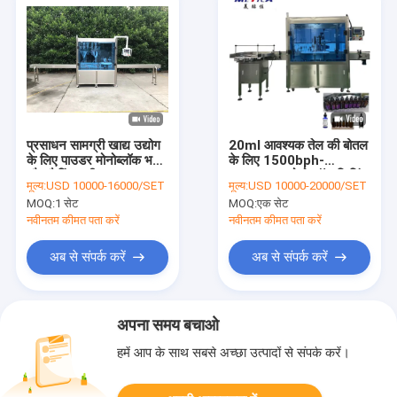
प्रसाधन सामग्री खाद्य उद्योग
20ml आवश्यक तेल की बोतल
के लिए पाउडर मोनोब्लॉक भरने
के लिए 1500bph-
और कैपिंग मशीन
2000bph मोनोब्लॉक फिलिंग
मूल्य:
USD 10000-16000/SET
मूल्य:
USD 10000-20000/SET
और कैपिंग मशीन
MOQ:
1 सेट
MOQ:
एक सेट
नवीनतम कीमत पता करें
नवीनतम कीमत पता करें
अब से संपर्क करें
अब से संपर्क करें
अपना समय बचाओ
हमें आप के साथ सबसे अच्छा उत्पादों से संपर्क करें।