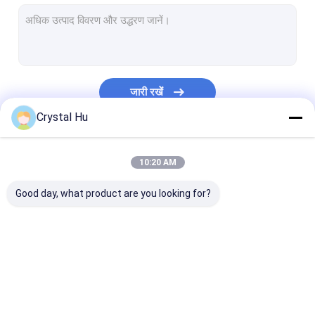
बोतल सीलिंग मशीन
ट्यूब भरने और मशीन सील
मोनोब्लॉक भरने और कैपिंग मशीन
जारी रखें
बॉटलिंग उत्पादन लाइन
Crystal Hu
कस्टम पैकेजिंग मशीन
हमारी श्रेणियाँ
10:20 AM
बोतल कार्टनिंग मशीन
Good day, what product are you looking for?
बैग पैकिंग मशीन
बोतल भरने की मशीन
बोतल कैपिंग मशीन
बोतल लेबलिंग मशीन