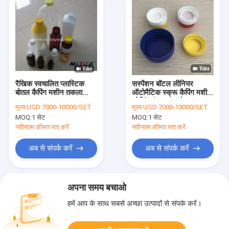
रैखिक स्वचालित प्लास्टिक
सस्पेंशन बॉटल लीनियर
बोतल कैपिंग मशीन तकला
ऑटोमैटिक स्क्रू कैपिंग मशीन
Cappers 1800BPH-
प्रेसिंग एंड स्क्रू कैप
मूल्य:
USD 7000-10000/SET
मूल्य:
USD 7000-10000/SET
9000BPH
MOQ:
1 सेट
MOQ:
1 सेट
नवीनतम कीमत पता करें
नवीनतम कीमत पता करें
अब से संपर्क करें
अब से संपर्क करें
अपना समय बचाओ
हमें आप के साथ सबसे अच्छा उत्पादों से संपर्क करें।