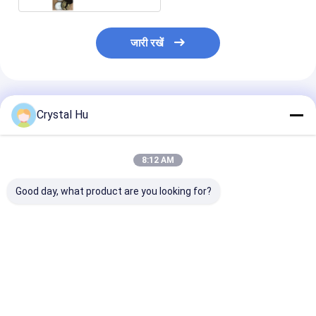
जारी रखें
अनुशंसित उत्पाद
Crystal Hu
8:12 AM
Good day, what product are you looking for?
SS316 पेट बॉटलिंग लाइन
8000 मिमी लंबाई बॉटलिंग
METICA सिरप बॉट
टमाटर सॉस जाम भरने की
उत्पादन लाइन स्वचालित सिरप
उत्पादन लाइन पालतू
मशीन 9000 मिमी लंबाई:
भरने की मशीन
भरने और कैपिंग मशी
सबसे अच्छी कीमत
सबसे अच्छी कीमत
सबसे अच्छी 