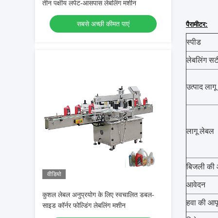
तीन पक्षीय लपेट-आसपास लेबलिंग मशीन
सबसे अच्छी कीमत पाएं
पैरामीटर:
स्पीड
लेबलिंग स
उत्पाद लागू
लागू लेबल
बिजली की आ
वीडियो
आवेदन
कुशल लेबल अनुप्रयोग के लिए स्वचालित डबल-
हवा की आपूर
साइड कॉर्नर फोल्डिंग लेबलिंग मशीन