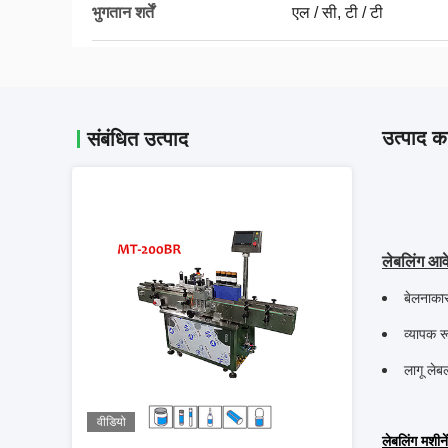
भुगतान शर्तें
एल / सी, टी / टी
उत्पाद का
संबंधित उत्पाद
लेबलिंग आव
बेलनाकार
व्यापक रू
लागू ले
वीडियो
लेबलिंग मशीनें