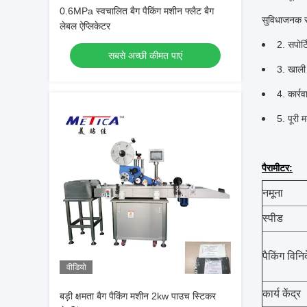
0.6MPa स्वचालित बैग पैकिंग मशीन फ्लैट बैग
सुविधाजनक सं
लेबल ऐप्लिकेटर
2. सपोर्
सबसे अच्छी कीमत पाएं
3. खाली
4. कार्र
5. पूरी
पैरामीटर:
नमूना
स्पीड
पैकिंग विनिर्
वीडियो
कार्य केंद्र
बड़ी क्षमता बैग पैकिंग मशीन 2kw पाउच स्टिकर