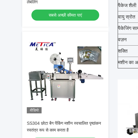
लेबलिंग
पैकेज शैली
सबसे अच्छी कीमत पाएं
वायु स्रोत
पैकेजिंग सा
वज़न
शक्ति
मशीन का 
वीडियो
SS304 छोटा बैग पैकिंग मशीन स्वचालित पृष्ठांकन
स्वतंत्र रूप से काम करता है