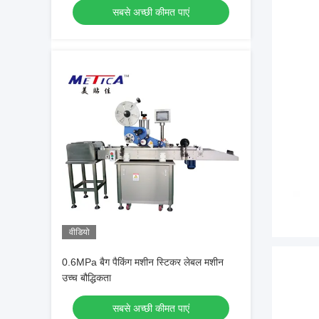
सबसे अच्छी कीमत पाएं
वीडियो
0.6MPa बैग पैकिंग मशीन स्टिकर लेबल मशीन
उच्च बौद्धिकता
सबसे अच्छी कीमत पाएं