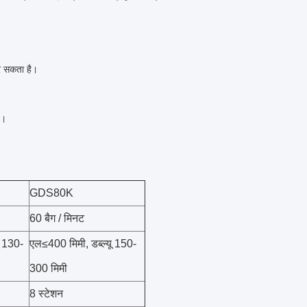
र सकता है।
।
ै।
GDS80K
60 बैग / मिनट
ू 130-
एल≤400 मिमी, डब्ल्यू 150-
300 मिमी
8 स्टेशन