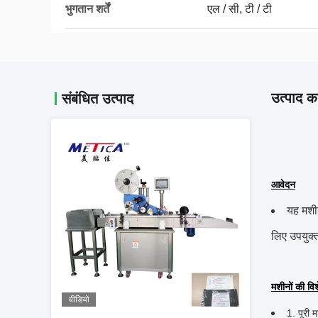
भुगतान शर्तें
एल / सी, टी / टी
उत्पाद का
संबंधित उत्पाद
आवेदन
यह मशीन
लिए उपयुक्
मशीनों की विश
वीडियो
1. पूरी 