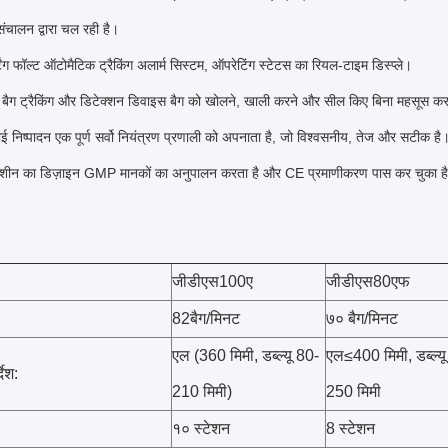
चालन द्वारा चल रही है।
टिंग फॉल्ट ऑटोमैटिक ट्रैकिंग अलार्म सिस्टम, ऑपरेटिंग स्टेटस का रियल-टाइम डिस्प्ले।
 बैग ट्रैकिंग और डिटेक्शन डिवाइस बैग को खोलने, खाली करने और सील किए बिना महसूस क
वाई निष्पादन एक पूर्ण सर्वो नियंत्रण प्रणाली को अपनाता है, जो विश्वसनीय, तेज और सटीक है
 मशीन का डिज़ाइन GMP मानकों का अनुपालन करता है और CE प्रमाणीकरण पास कर चुका ह
जीडीएस100ए
जीडीएस80एफ
82बैग/मिनट
७० बैग/मिनट
एल (360 मिमी, डब्ल्यू 80-
एल≤400 मिमी, डब्ल्य
देश:
210 मिमी)
250 मिमी
१० स्टेशन
8 स्टेशन