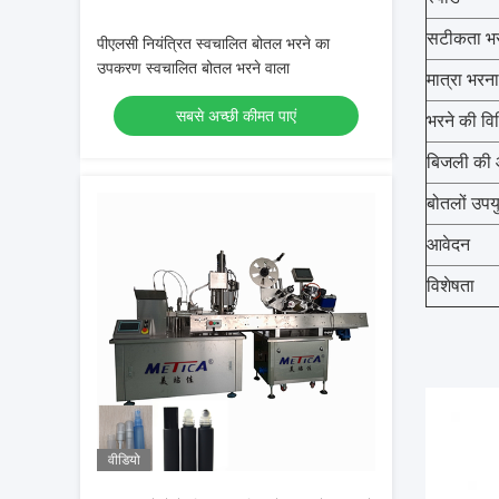
सटीकता भ
पीएलसी नियंत्रित स्वचालित बोतल भरने का
उपकरण स्वचालित बोतल भरने वाला
मात्रा भरना
सबसे अच्छी कीमत पाएं
भरने की वि
बिजली की आ
बोतलों
उपयु
आवेदन
विशेषता
वीडियो