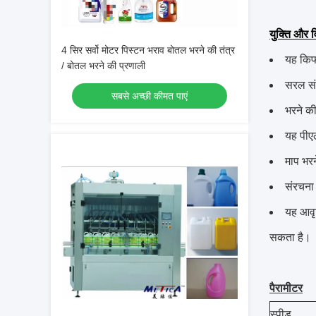
युक्ति और व
4 सिर सर्वो मोटर पिस्टन भराव बोतल भरने की तंत्र
यह किफ
/ बोतल भरने की प्रणाली
सरल सं
सबसे अच्छी कीमत पाएं
भरने क
यह पीएल
माप भरन
संरचना 
यह आवृत
सकता है।
पैरामीटर
स्पीड