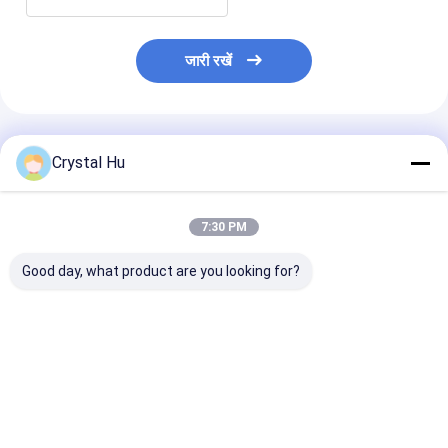
जारी रखें
अनुशंसित उत्पाद
Crystal Hu
7:30 PM
Good day, what product are you looking for?
पीएलसी नियंत्रण पूर्ण
4 सिर सर्वो मोटर पिस्टन भराव
पीएलसी नियंत्रित स्
स्वचालित भरने की लाइन के
बोतल भरने की तंत्र / बोतल
बोतल भरने का उपक
लिए बोतल भरने की मशीन
भरने की प्रणाली
स्वचालित बोतल भरने
सबसे अच्छी कीमत
सबसे अच्छी कीमत
सबसे अच्छी 