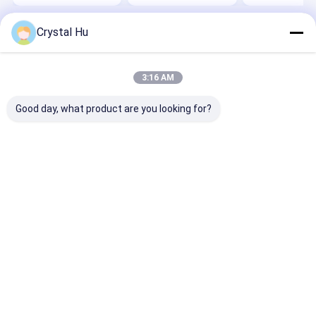
Crystal Hu
होम
हमारे बारे में
Desktop Site
साइटमैप
गोपनीयता नीति
गुणवत्ता
बोतल भरने की मशीन
चीन का कारखाना.Copyright © 2026 Metica
3:16 AM
Machinery (Shanghai) Co., Ltd.. All Rights Reserved.
Good day, what product are you looking for?
घर
उत्पादों
वीआर दिखाएँ