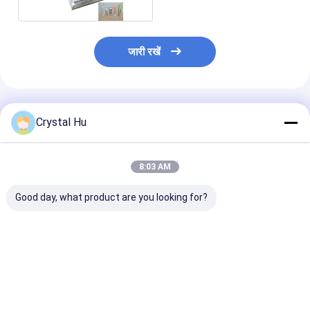
जारी रखें
अनुशंसित उत्पाद
Crystal Hu
8:03 AM
Good day, what product are you looking for?
50 मिली ट्यूब फिलिंग और
20-25 पीसी/मिनट क्रीम
पीएलसी सॉफ्ट ट्यूब 
सीलिंग मशीन
फिलिंग सीलिंग मशीन 50-
मशीन 20-25 पीसी
300 मिली फिलिंग रेंज वुडन
भरने की सटीकता 
केस पैकेजिंग
सबसे अच्छी कीमत
सबसे अच्छी कीमत
सबसे अच्छी 