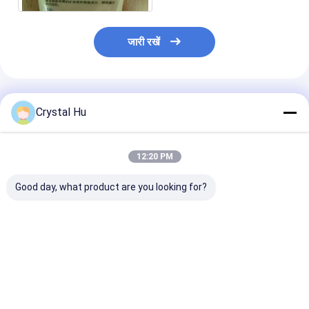
जारी रखें
अनुशंसित उत्पाद
Crystal Hu
12:20 PM
Good day, what product are you looking for?
50 मिली ट्यूब फिलिंग और
20-25 पीसी/मिनट क्रीम
पीएलसी सॉफ्ट ट्यूब 
सीलिंग मशीन
फिलिंग सीलिंग मशीन 50-
मशीन 20-25 पीसी
300 मिली फिलिंग रेंज वुडन
भरने की सटीकता 
केस पैकेजिंग
सबसे अच्छी कीमत
सबसे अच्छी कीमत
सबसे अच्छी 