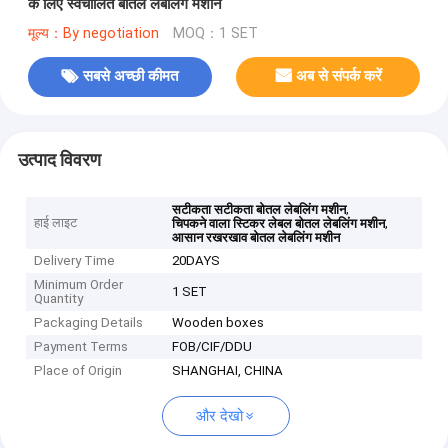
के लिए स्वचालित बोतल लेबलिंग मशीन
मूल्य：By negotiation
MOQ：1 SET
सबसे अच्छी कीमत
अब से संपर्क करें
उत्पाद विवरण
,
सटीकता सटीकता बोतल लेबलिंग मशीन
हाई लाइट
,
चिपकने वाला स्टिकर लेबल बोतल लेबलिंग मशीन
आसान रखरखाव बोतल लेबलिंग मशीन
Delivery Time
20DAYS
Minimum Order
1 SET
Quantity
Packaging Details
Wooden boxes
Payment Terms
FOB/CIF/DDU
Place of Origin
SHANGHAI, CHINA
और देखो