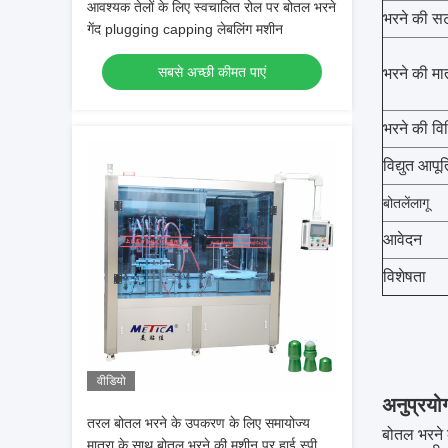
आवश्यक तेलों के लिए स्वचालित रोल पर बोतल भरने
भरने की स
गेंद plugging capping लेबलिंग मशीन
सबसे अच्छी कीमत पाएं
भरने की मात
भरने की वि
विद्युत आपूर्
बोतलें
लागू
आवेदन
विशेषता
वीडियो
अनुप्रयो
तरल बोतल भरने के उपकरण के लिए समायोज्य
बोतल भरने 
मात्रा के साथ बोतल भरने की मशीन पर हाई स्पीड