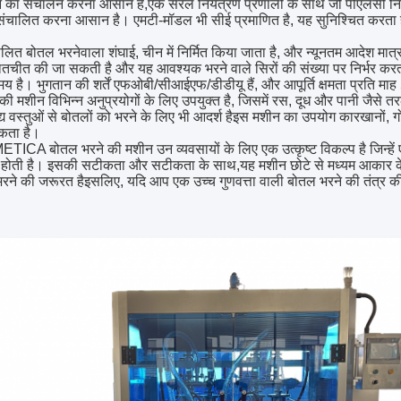
का संचालन करना आसान है,एक सरल नियंत्रण प्रणाली के साथ जो पीएलसी नियंत
चालित करना आसान है। एमटी-मॉडल भी सीई प्रमाणित है, यह सुनिश्चित करता है कि
ालित बोतल भरनेवाला शंघाई, चीन में निर्मित किया जाता है, और न्यूनतम आदेश मात
तचीत की जा सकती है और यह आवश्यक भरने वाले सिरों की संख्या पर निर्भर करती 
य है। भुगतान की शर्तें एफओबी/सीआईएफ/डीडीयू हैं, और आपूर्ति क्षमता प्रति माह
ी मशीन विभिन्न अनुप्रयोगों के लिए उपयुक्त है, जिसमें रस, दूध और पानी जैसे त
द्य वस्तुओं से बोतलों को भरने के लिए भी आदर्श हैइस मशीन का उपयोग कारखानों, गोदाम
कता है।
ें, METICA बोतल भरने की मशीन उन व्यवसायों के लिए एक उत्कृष्ट विकल्प है जिन
ोती है। इसकी सटीकता और सटीकता के साथ,यह मशीन छोटे से मध्यम आकार के व
भरने की जरूरत हैइसलिए, यदि आप एक उच्च गुणवत्ता वाली बोतल भरने की तंत्र की