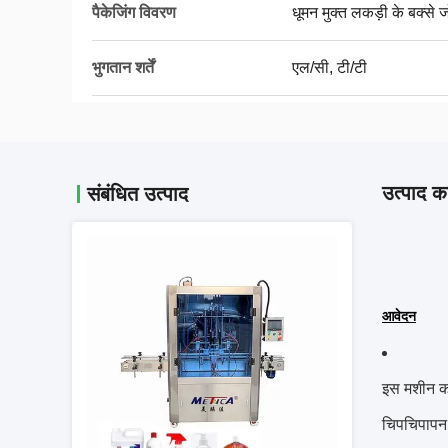
पैकेजिंग विवरण
धूमन मुक्त लकड़ी के बक्से जो
भुगतान शर्तें
एल/सी, टी/टी
उत्पाद का
संबंधित उत्पाद
आवेदन
इस मशीन का
चिपचिपापन 