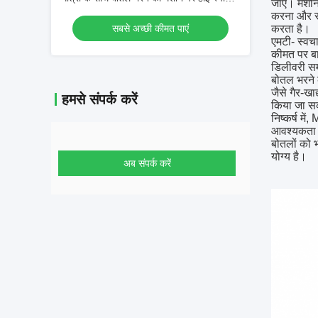
जाए। मशीन 
डिओडोरेंट रोल
करना और सं
सबसे अच्छी कीमत पाएं
करता है।
एमटी- स्वच
कीमत पर बा
डिलीवरी सम
बोतल भरने क
जैसे गैर-खा
हमसे संपर्क करें
किया जा स
निष्कर्ष म
आवश्यकता ह
बोतलों को 
योग्य है।
अब संपर्क करें