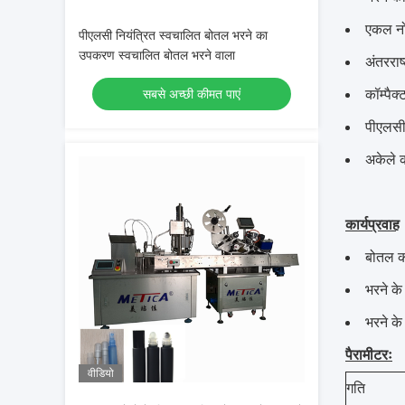
एकल नोज
पीएलसी नियंत्रित स्वचालित बोतल भरने का
उपकरण स्वचालित बोतल भरने वाला
अंतरराष्
सबसे अच्छी कीमत पाएं
कॉम्पै
पीएलसी
अकेले क
कार्यप्रवाह
बोतल को
भरने के
भरने के
पैरामीटरः
वीडियो
गति