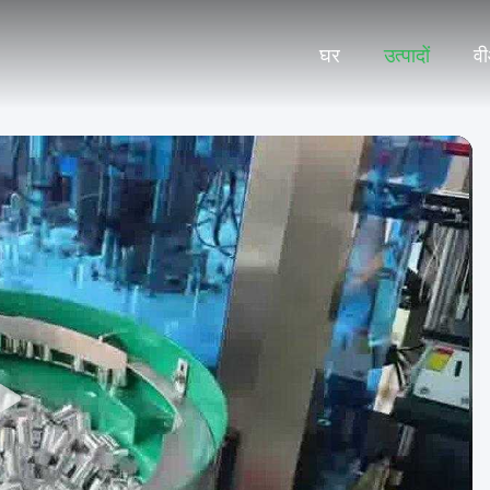
घर
उत्पादों
वी