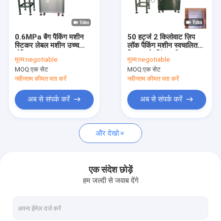
हमारे बारे में
कारखाना भ्रमण
0.6MPa बैग पैकिंग मशीन
50 हर्ट्ज 2 किलोवाट ज़िप
स्टिकर लेबल मशीन उच्च
लॉक पैकिंग मशीन स्वचालित
गुणवत्ता नियंत्रण
बौद्धिकता
स्टिकर लेबलिंग मशीन
मूल्य:
negotiable
मूल्य:
negotiable
MOQ:
एक सेट
MOQ:
एक सेट
संपर्क करें
नवीनतम कीमत पता करें
नवीनतम कीमत पता करें
एक उद्धरण की विनती करे
अब से संपर्क करें
अब से संपर्क करें
और देखो
बोतल भरने की मशीन
बोतल कैपिंग मशीन
एक संदेश छोड़ें
हम जल्दी से जवाब देंगे
बोतल लेबलिंग मशीन
बोतल धोने की मशीन