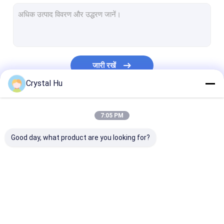
बोतल सीलिंग मशीन
ट्यूब भरने और मशीन सील
मोनोब्लॉक भरने और कैपिंग मशीन
जारी रखें
बॉटलिंग उत्पादन लाइन
Crystal Hu
कस्टम पैकेजिंग मशीन
हमारी श्रेणियाँ
7:05 PM
बोतल कार्टनिंग मशीन
Good day, what product are you looking for?
बैग पैकिंग मशीन
बोतल भरने की मशीन
बोतल कैपिंग मशीन
बोतल लेबलिंग मशीन