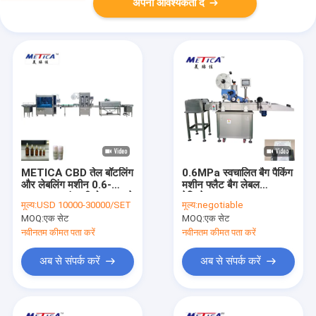
अपनी आवश्यकता दें
METICA CBD तेल बॉटलिंग
0.6MPa स्वचालित बैग पैकिंग
और लेबलिंग मशीन 0.6-
मशीन फ्लैट बैग लेबल
0.8Mpa कांच की बोतल भरने
ऐप्लिकेटर
मूल्य:
USD 10000-30000/SET
मूल्य:
negotiable
की मशीन
MOQ:
एक सेट
MOQ:
एक सेट
नवीनतम कीमत पता करें
नवीनतम कीमत पता करें
अब से संपर्क करें
अब से संपर्क करें