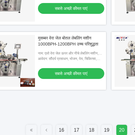
सबसे अच्छी कीमत पाएं
मुसब्बर वेरा जेल बोतल लेबलिंग मशीन
1000BPH-1200BPH उच्च परिशुद्धता
नाम: एलो वेरा जेल ऊपर और नीचे लेबलिंग मशीन,
बॉक्स लेबलिंग मशीन
आवेदन: सौंदर्य प्रसाधन, भोजन, पेय, चिकित्सा,
रसायन
सबसे अच्छी कीमत पाएं
16
17
18
19
20