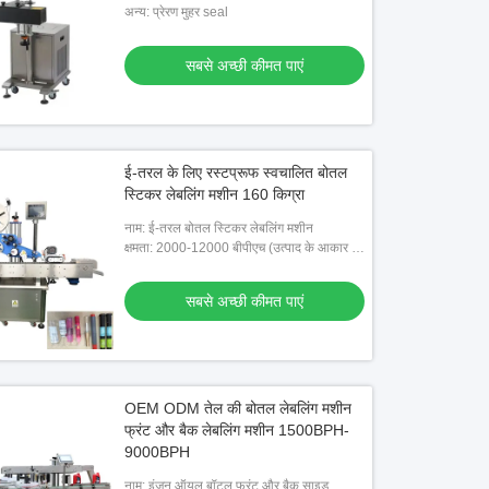
अन्य: प्रेरण मुहर seal
सबसे अच्छी कीमत पाएं
ई-तरल के लिए रस्टप्रूफ स्वचालित बोतल
स्टिकर लेबलिंग मशीन 160 किग्रा
नाम: ई-तरल बोतल स्टिकर लेबलिंग मशीन
क्षमता: 2000-12000 बीपीएच (उत्पाद के आकार से
संबंधित)
सबसे अच्छी कीमत पाएं
OEM ODM तेल की बोतल लेबलिंग मशीन
फ्रंट और बैक लेबलिंग मशीन 1500BPH-
 500 मिली बोतल भरने की मशीन, 3000bph
5l खाद्य तेल की बोतल कैपिंग मशीन
9000BPH
 सॉस भरने की मशीन
नाम: इंजन ऑयल बॉटल फ्रंट और बैक साइड