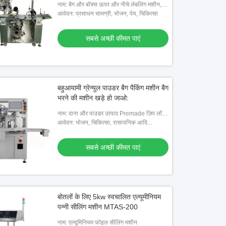
नाम: बैग और बॉक्स ऊपर और नीचे लेबलिंग मशीन,
बॉक्स लेबलिंग मशीन
आवेदन: प्रसाधन सामग्री, भोजन, पेय, चिकित्सा
सबसे अच्छी कीमत पाएं
बहुआयामी ग्रेन्युल पाउडर बैग पैकिंग मशीन बैग
भरने की मशीन खड़े हो जाओ:
नाम: दाना और पाउडर उत्पाद Premade ज़िप लॉक
बैग भरने की मशीन खड़े हो जाओ:
आवेदन: भोजन, चिकित्सा, रासायनिक आदि...
सबसे अच्छी कीमत पाएं
बोतलों के लिए 5kw स्वचालित एल्यूमीनियम
पन्नी सीलिंग मशीन MTAS-200
नाम: एल्यूमिनियम फोइल सीलिंग मशीन