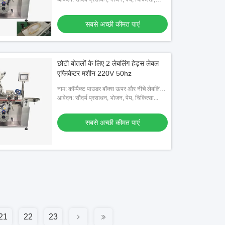
रासायनिक, वस्तु
सबसे अच्छी कीमत पाएं
छोटी बोतलों के लिए 2 लेबलिंग हेड्स लेबल
एप्लिकेटर मशीन 220V 50hz
नाम: कॉम्पैक्ट पाउडर बॉक्स ऊपर और नीचे लेबलिंग
मशीन, बॉक्स लेबलिंग मशीन
आवेदन: सौंदर्य प्रसाधन, भोजन, पेय, चिकित्सा...
सबसे अच्छी कीमत पाएं
21
22
23