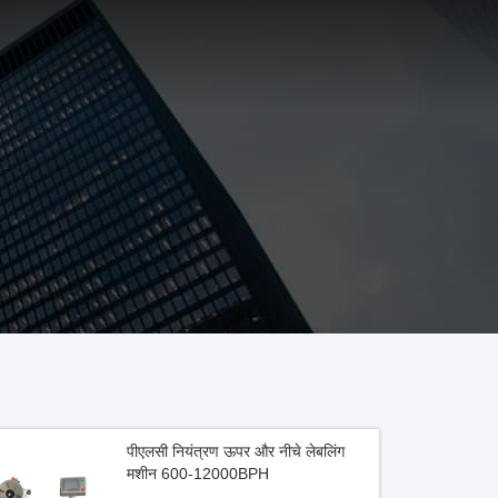
पीएलसी नियंत्रण ऊपर और नीचे लेबलिंग
मशीन 600-12000BPH