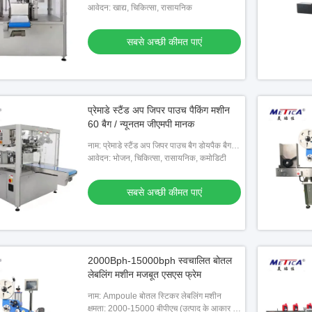
आवेदन: खाद्य, चिकित्सा, रासायनिक
सबसे अच्छी कीमत पाएं
प्रेमाडे स्टैंड अप जिपर पाउच पैकिंग मशीन
60 बैग / न्यूनतम जीएमपी मानक
नाम: प्रेमाडे स्टैंड अप जिपर पाउच बैग डोयपैक बैग
पैकिंग मशीन
आवेदन: भोजन, चिकित्सा, रासायनिक, कमोडिटी
सबसे अच्छी कीमत पाएं
2000Bph-15000bph स्वचालित बोतल
लेबलिंग मशीन मजबूत एसएस फ्रेम
ल के लिए मोनोब्लॉक आवश्यक
लाँड्री डिटर्जेंट के लिए ऊर्जा बचत फ्लैट बोतल
8 हेड
मशीन
लेबलिंग मशीन 50 हर्ट्ज 2 किलोवाट
टमाटर
नाम: Ampoule बोतल स्टिकर लेबलिंग मशीन
क्षमता: 2000-15000 बीपीएच (उत्पाद के आकार से