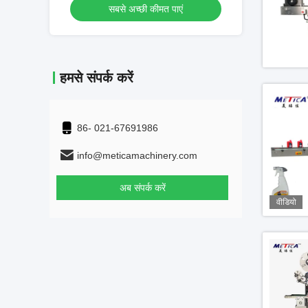
एं
सबसे अच्छी कीमत पाएं
सबसे 
हमसे संपर्क करें
86- 021-67691986
info@meticamachinery.com
अब संपर्क करें
वीडियो