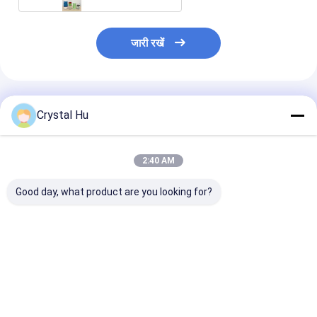
जारी रखें
अनुशंसित उत्पाद
Crystal Hu
2:40 AM
Good day, what product are you looking for?
स्वचालित बोतल और भाप
गोल कंटेनरों के लिए स्वचालित
कुशल लेबल अनुप्रयो
हटना सुरंग बोतल लेबलिंग
स्थिर स्थिति रोटरी लेबलिंग
स्वचालित उच्च गति त
मशीन के साथ फिल्म आस्तीन
मशीन
लपेट-आसपास लेबलि
हटना लेबलिंग मशीन कर सकते
हैं;
सबसे अच्छी कीमत
सबसे अच्छी कीमत
सबसे अच्छी 