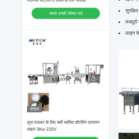
पीएलसी कंट्रोल 0.8MPa एयर सप्लाई
सुरक्षि
सबसे अच्छी कीमत पाएं
मजदूरों
लाइन 
वीडियो
लूज पाउडर के लिए सर्वो चालित बॉटलिंग उत्पादन
लाइन 3Kw 220V