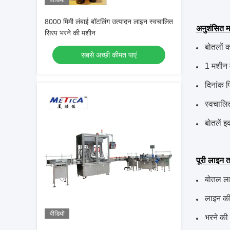
वीडियो
8000 मिमी लंबाई बॉटलिंग उत्पादन लाइन स्वचालित
अनुशंसित मश
सिरप भरने की मशीन
बोतलों क
सबसे अच्छी कीमत पाएं
1 मशीन 
दिनांक 
स्वचालि
बोतलें इ
पूरी लाइन 
बोतल ला
लाइन की
वीडियो
भरने की