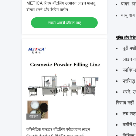
METICA सिरप बॉटलिंग उत्पादन लाइन पालतू
पावर: ल
बोतल भरने और कैपिंग मशीन
वायु द
सबसे अच्छी कीमत पाएं
युक्ति और विशे
पूरी मश
लाइन क
प्लगिंग
प्रसिद्
भरने, उ
रिसाव नहीं
टच स्क
वीडियो
मशीनें 
कॉस्मेटिक पाउडर बॉटलिंग प्रोडक्शन लाइन
विभिन्न