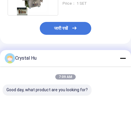
1% कैप सटीकता
Price： 1 SET
जारी रखें
अनुशंसित उत्पाद
Crystal Hu
7:09 AM
Good day, what product are you looking for?
आवश्यक तेल और इसी तरह के
पीएलसी कंट्रोल मोनोब्लॉक
स्वचालित ग्लास बोत
उत्पाद के लिए स्वचालित
फिलिंग और कैपिंग मशीन
भरने crimping ले
मोनोब्लॉक बोतल भराव कैपर
1000-2000 बीपीएच और
मशीन
ड्रॉपर बोतलों के लिए 99%
फिलिंग सटीकता के साथ
सबसे अच्छी कीमत
सबसे अच्छी कीमत
सबसे अच्छी 